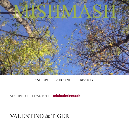
Menu principale
Vai al contenuto principale
Vai al contenuto secondario
FASHION
AROUND
BEAUTY
mishadminmash
ARCHIVIO DELL'AUTORE:
VALENTINO & TIGER