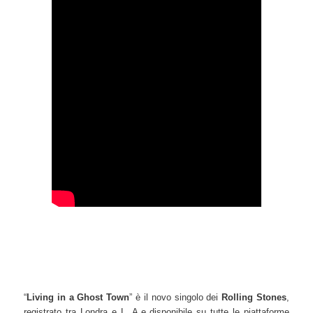
“
Living in a Ghost Town
” è il novo singolo dei
Rolling Stones
,
registrato tra Londra e L. A.e disponibile su tutte le piattaforme