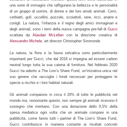
una serie di immagini che raffigurano la bellezza e le personalità
di un gruppo di uomini, di donne e dei loro amati animali. Cervi,
cerbiatti, gufi, uccellini, puzzole, scoiattoli, rane, ricci, anatre e
conigli. La natura, l’infanzia e il regno degli amici immaginari e
degli animali, sono i temi della nuova campagna pre-fall di
Gucci
scattata da
Alasdair McLellan
con la direzione creativa di
Alessandro Michele
, art director Christopher Simmonds
La natura, la flora e la fauna selvatica sono particolarmente
importanti per Gucci, che dal 2018 si impegna ad essere carbon
neutral lungo tutta la sua catena di fornitura. Nel febbraio 2020
Gucci ha aderito a The Lion’s Share Fund, un’iniziativa unica nel
suo genere che raccoglie i fondi necessari per proteggere le
specie a rischio e i loro habitat naturali.
Gli animali compaiono in circa il 20% di tutte le pubblicità nel
mondo ma, nonostante questo, non sempre gli animali ricevono il
sostegno che meritano. Con una donazione dello 0,5% della
spesa mediatica ogni volta che un animale compare in una
pubblicità, come fanno tutti i partner di The Lion’s Share Fund,
Gucci contribuisce in maniera costante ai risultati concreti