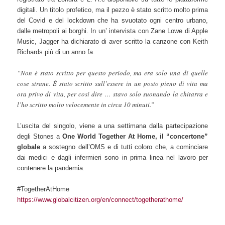
digitali. Un titolo profetico, ma il pezzo è stato scritto molto prima
del Covid e del lockdown che ha svuotato ogni centro urbano,
dalle metropoli ai borghi. In un’ intervista con Zane Lowe di Apple
Music, Jagger ha dichiarato di aver scritto la canzone con Keith
Richards più di un anno fa.
“Non è stato scritto per questo periodo, ma era solo una di quelle
cose strane. È stato scritto sull’essere in un posto pieno di vita ma
ora privo di vita, per così dire … stavo solo suonando la chitarra e
l’ho scritto molto velocemente in circa 10 minuti.”
L’uscita del singolo, viene a una settimana dalla partecipazione
degli Stones a
One World Together At Home,
il “concertone”
globale
a sostegno dell’OMS e di tutti coloro che, a cominciare
dai medici e dagli infermieri sono in prima linea nel lavoro per
contenere la pandemia.
#TogetherAtHome
https://www.globalcitizen.org/en/connect/togetherathome/