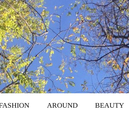
FASHION
AROUND
BEAUTY