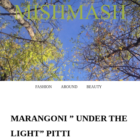
Menu principale
Vai al contenuto principale
Vai al contenuto secondario
FASHION
AROUND
BEAUTY
MARANGONI ” UNDER THE
LIGHT” PITTI