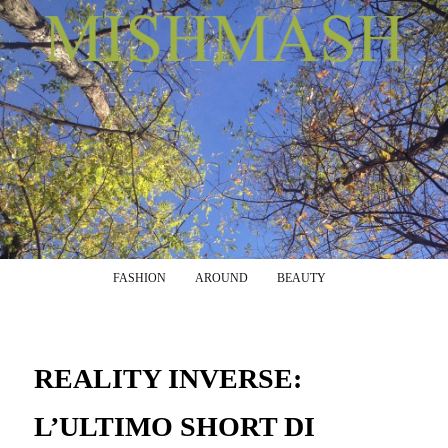
Menu principale
Vai al contenuto principale
Vai al contenuto secondario
FASHION
AROUND
BEAUTY
REALITY INVERSE:
L’ULTIMO SHORT DI