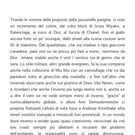
Tirando le somme delle proposte dalle passerelle parigine, si nota
un incremento del colore, dal color block di Issey Miyake, a
Balenciaga, ai rossi di Dior, al fucsia di Chanel, fino al giallo
ancora forte un po’ ovunque, dallo street alla scena couture anni
60 di Valentino. Del quadrettato, che sia madras o tipo giaccone
canadese, pare non se ne possa più fare a meno, nemmeno da
Dior.. rimane stabile anche il vinil / vernice sia di giorno che di
sera. Lo stile militare, altro grande evergreen, fa la sua comparsa
anche nella collezione di Miu Miu con un camouflage che va dai
pantaloni sotto al ginocchio alla mantella , e fiori tutt’altro che
invernali sbocciano anche sul piumino di Dries Van Noten, come
a ricordarci che anche l’inverno più lungo eterno non è, anche se
a dire il vero se ne vede sempre meno di inverno, “grazie” al
surriscaldamento globale, e allora Ann Demeulemeester ci
propone fluttuanti caftani di seta rossi e Andreas Kronthaler sfila
teneri vestitini stampati a minuscoli fiori provenzali. In un mondo
dove inverno e estate quasi quasi coesistono, ravvicinati da voli
low coast sempre più allettanti e incuranti dei problemi
dell’ambiente, le stagionalità sono in rapida diminuzione.