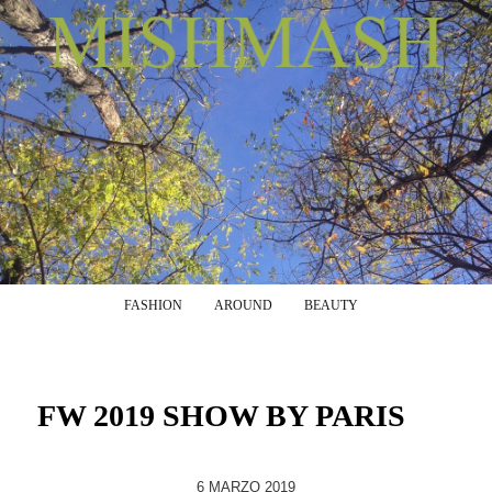
Menu principale
Vai al contenuto principale
Vai al contenuto secondario
FASHION
AROUND
BEAUTY
FW 2019 SHOW BY PARIS
6 MARZO 2019