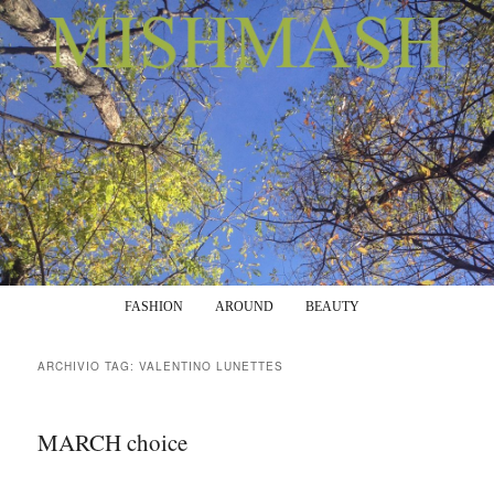
Menu principale
Vai al contenuto principale
Vai al contenuto secondario
FASHION
AROUND
BEAUTY
ARCHIVIO TAG:
VALENTINO LUNETTES
MARCH choice