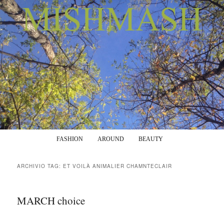
Menu principale
Vai al contenuto principale
Vai al contenuto secondario
FASHION
AROUND
BEAUTY
ARCHIVIO TAG:
ET VOILÀ ANIMALIER CHAMNTECLAIR
MARCH choice