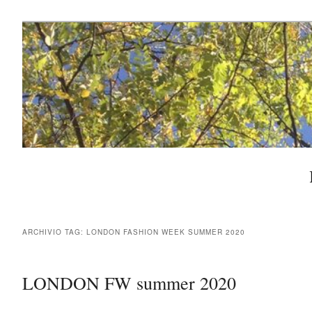
Menu principale
Vai al contenuto principale
Vai al contenuto secondario
ARCHIVIO TAG:
LONDON FASHION WEEK SUMMER 2020
LONDON FW summer 2020