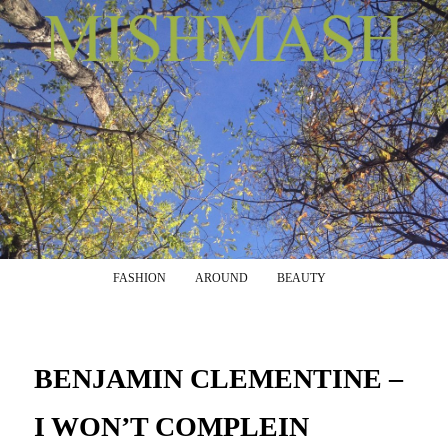
Menu principale
Vai al contenuto principale
Vai al contenuto secondario
FASHION
AROUND
BEAUTY
BENJAMIN CLEMENTINE –
I WON’T COMPLEIN