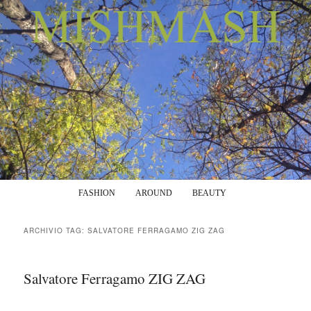
Menu principale
Vai al contenuto principale
Vai al contenuto secondario
FASHION
AROUND
BEAUTY
ARCHIVIO TAG:
SALVATORE FERRAGAMO ZIG ZAG
Salvatore Ferragamo ZIG ZAG