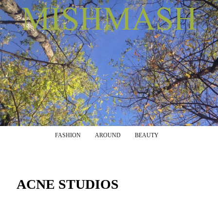
Menu principale
Vai al contenuto principale
Vai al contenuto secondario
FASHION
AROUND
BEAUTY
ACNE STUDIOS