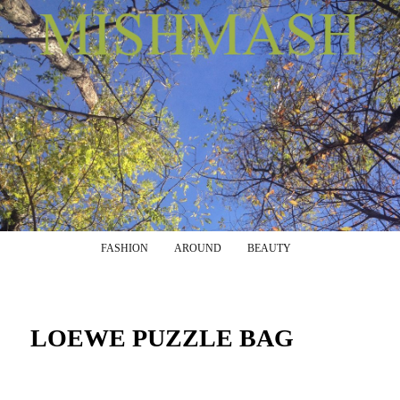
Menu principale
Vai al contenuto principale
Vai al contenuto secondario
FASHION
AROUND
BEAUTY
LOEWE PUZZLE BAG